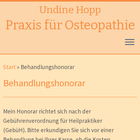
Undine Hopp
Praxis für Osteopathie
Zum
Start
»
Behandlungshonorar
Inhalt
springen
Behandlungshonorar
Mein Honorar richtet sich nach der
Gebührenverordnung für Heilpraktiker
(GebüH). Bitte erkundigen Sie sich vor einer
Behandlung bei Ihrer Kasse, ob die Kosten